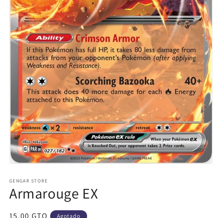
Abrir
elemento
multimedia
GENGAR STORE
Armarouge EX
1
en
una
ventana
Precio
15.00 GTQ
Agotado
modal