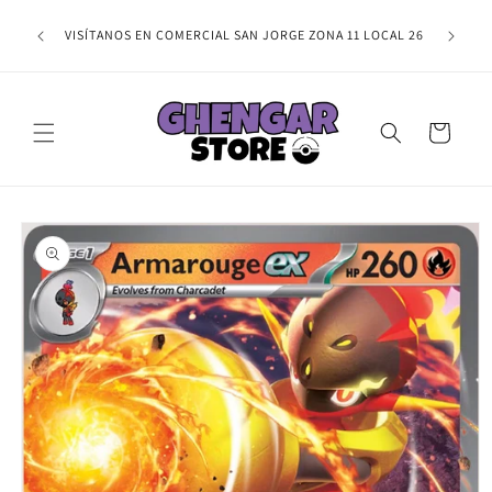
Ir
NAL,
directamente
TE ESPER
VISÍTANOS EN COMERCIAL SAN JORGE ZONA 11 LOCAL 26
IRMAR TU
al contenido
Carrito
Ir
directamente
a la
información
del producto