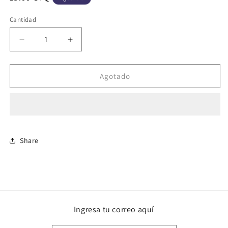
habitual
Cantidad
Cantidad
Reducir
Aumentar
cantidad
cantidad
para
para
Armarouge
Armarouge
Agotado
EX
EX
Share
Ingresa tu correo aquí