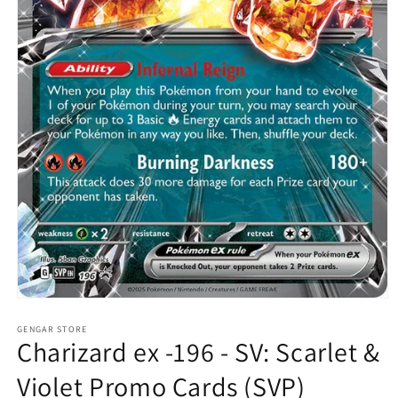
Abrir
elemento
multimedia
GENGAR STORE
Charizard ex -196 - SV: Scarlet &
1
en
una
Violet Promo Cards (SVP)
ventana
modal