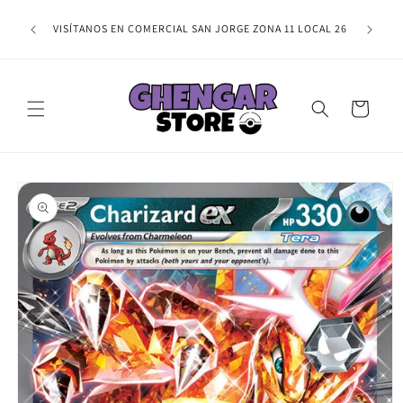
Ir
NAL,
directamente
TE ESPER
VISÍTANOS EN COMERCIAL SAN JORGE ZONA 11 LOCAL 26
IRMAR TU
al contenido
Carrito
Ir
directamente
a la
información
del producto