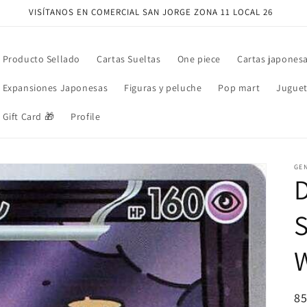
VISÍTANOS EN COMERCIAL SAN JORGE ZONA 11 LOCAL 26
Producto Sellado
Cartas Sueltas
One piece
Cartas japones
Expansiones Japonesas
Figuras y peluche
Pop mart
Juguet
Gift Card 🎁
Profile
GE
D
S
W
Pr
8