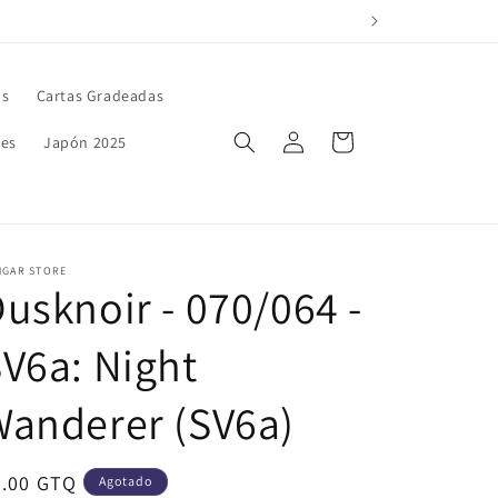
as
Cartas Gradeadas
Iniciar
Carrito
es
Japón 2025
sesión
NGAR STORE
usknoir - 070/064 -
V6a: Night
anderer (SV6a)
ecio
5.00 GTQ
Agotado