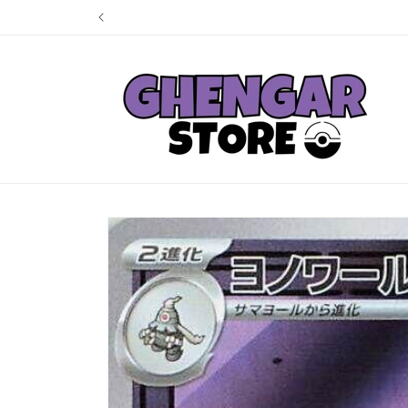
Ir
directamente
al contenido
Ir
directamente
a la
información
del producto