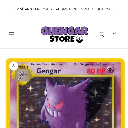
Ir
NAL,
directamente
TE ESPER
VISÍTANOS EN COMERCIAL SAN JORGE ZONA 11 LOCAL 26
IRMAR TU
al contenido
Carrito
Ir
directamente
a la
información
del producto