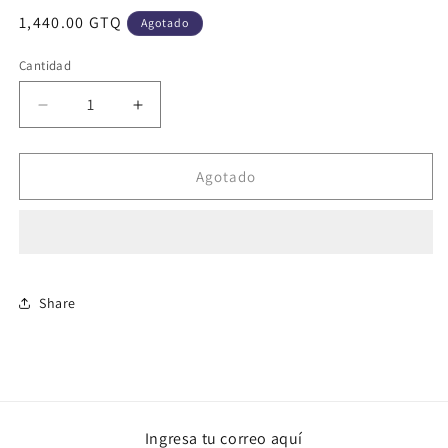
Precio
1,440.00 GTQ
Agotado
habitual
Cantidad
Cantidad
Reducir
Aumentar
cantidad
cantidad
para
para
Gengar
Gengar
Agotado
1st
1st
Edition
Edition
Holofoil
Holofoil
fossil
fossil
Share
Ingresa tu correo aquí