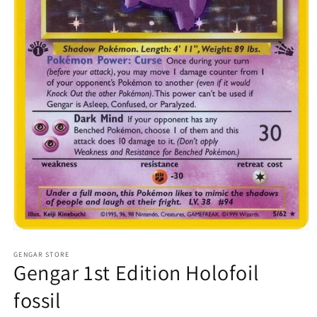
Abrir
elemento
multimedia
GENGAR STORE
Gengar 1st Edition Holofoil
1
en
una
fossil
ventana
modal