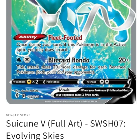
Abrir
elemento
multimedia
GENGAR STORE
Suicune V (Full Art) - SWSH07:
1
en
una
Evolving Skies
ventana
modal