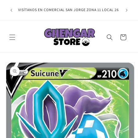
Ir
NAL,
directamente
TE ESPER
VISÍTANOS EN COMERCIAL SAN JORGE ZONA 11 LOCAL 26
IRMAR TU
al contenido
Carrito
Ir
directamente
a la
información
del producto